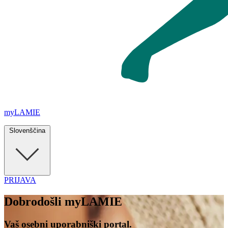
myLAMIE
Slovenščina
PRIJAVA
Dobrodošli
myLAMIE
Vaš osebni uporabniški portal.