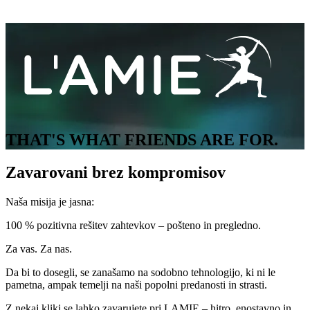
THAT'S WHAT FRIENDS ARE FOR.
Zavarovani brez kompromisov
Naša misija je jasna:
100 % pozitivna rešitev zahtevkov – pošteno in pregledno.
Za vas. Za nas.
Da bi to dosegli, se zanašamo na sodobno tehnologijo, ki ni le
pametna, ampak temelji na naši popolni predanosti in strasti.
Z nekaj kliki se lahko zavarujete pri LAMIE – hitro, enostavno in